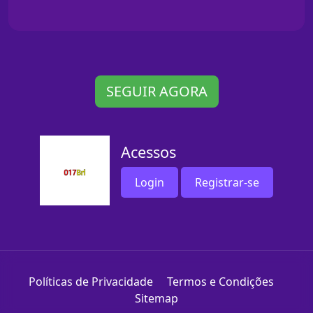
SEGUIR AGORA
Acessos
Login
Registrar-se
Políticas de Privacidade
Termos e Condições
Sitemap