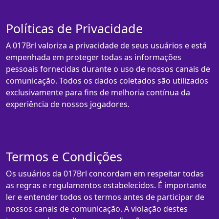
Políticas de Privacidade
A 017Brl valoriza a privacidade de seus usuários e está
empenhada em proteger todas as informações
pessoais fornecidas durante o uso de nossos canais de
comunicação. Todos os dados coletados são utilizados
exclusivamente para fins de melhoria contínua da
experiência de nossos jogadores.
Termos e Condições
Os usuários da 017Brl concordam em respeitar todas
as regras e regulamentos estabelecidos. É importante
ler e entender todos os termos antes de participar de
nossos canais de comunicação. A violação destes