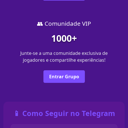
👥 Comunidade VIP
1000+
Junte-se a uma comunidade exclusiva de
jogadores e compartilhe experiências!
Entrar Grupo
📱 Como Seguir no Telegram