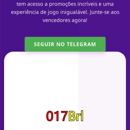
tem acesso a promoções incríveis e uma
experiência de jogo inigualável. Junte-se aos
vencedores agora!
SEGUIR NO TELEGRAM