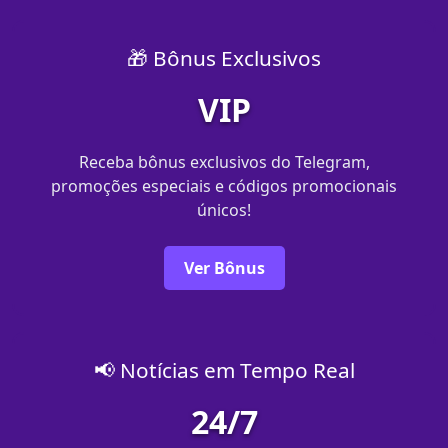
🎁 Bônus Exclusivos
VIP
Receba bônus exclusivos do Telegram,
promoções especiais e códigos promocionais
únicos!
Ver Bônus
📢 Notícias em Tempo Real
24/7