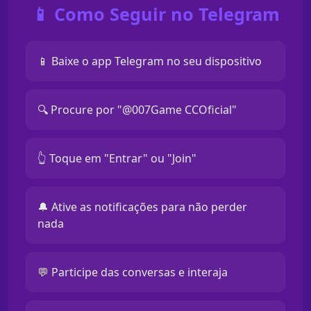
📱 Como Seguir no Telegram
📱 Baixe o app Telegram no seu dispositivo
🔍 Procure por "@007Game CCOficial"
👆 Toque em "Entrar" ou "Join"
🔔 Ative as notificações para não perder
nada
💬 Participe das conversas e interaja