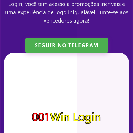
Login, você tem acesso a promoções incríveis e
uma experiência de jogo inigualável. Junte-se aos
vencedores agora!
SEGUIR NO TELEGRAM