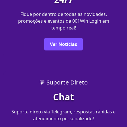
Fique por dentro de todas as novidades,
promoções e eventos da 001Win Login em
tempo real!
Ver Notícias
💬 Suporte Direto
Chat
Suporte direto via Telegram, respostas rápidas e
atendimento personalizado!