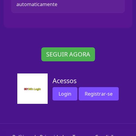
automaticamente
SEGUIR AGORA
Acessos
Login
Registrar-se